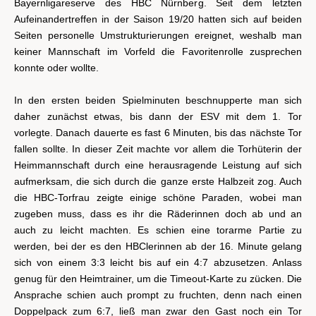
Bayernligareserve des HBC Nürnberg. Seit dem letzten
Aufeinandertreffen in der Saison 19/20 hatten sich auf beiden
Seiten personelle Umstrukturierungen ereignet, weshalb man
keiner Mannschaft im Vorfeld die Favoritenrolle zusprechen
konnte oder wollte.
In den ersten beiden Spielminuten beschnupperte man sich
daher zunächst etwas, bis dann der ESV mit dem 1. Tor
vorlegte. Danach dauerte es fast 6 Minuten, bis das nächste Tor
fallen sollte. In dieser Zeit machte vor allem die Torhüterin der
Heimmannschaft durch eine herausragende Leistung auf sich
aufmerksam, die sich durch die ganze erste Halbzeit zog. Auch
die HBC-Torfrau zeigte einige schöne Paraden, wobei man
zugeben muss, dass es ihr die Räderinnen doch ab und an
auch zu leicht machten. Es schien eine torarme Partie zu
werden, bei der es den HBClerinnen ab der 16. Minute gelang
sich von einem 3:3 leicht bis auf ein 4:7 abzusetzen. Anlass
genug für den Heimtrainer, um die Timeout-Karte zu zücken. Die
Ansprache schien auch prompt zu fruchten, denn nach einen
Doppelpack zum 6:7, ließ man zwar den Gast noch ein Tor