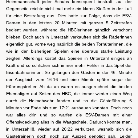
Heimmannschaft jeder Schubs konsequent bestraft, auf der
Gegenseite reichte nicht mal mehr ein klares Stoßen in der Luft
für eine Bestrafung aus. Dies hatte zur Folge, dass die ESV-
Damen in den letzten 20 Minuten mit ganzen 5 Zeitstrafen
bedient wurden, während die HBClerinnen gänzlich verschont
blieben. Doch auch in Unterzahl verkauften sich die Räderinnen
eigentlich gut, vorne weg natürlich die beiden Torhüterinnen, die
wie in den bisherigen Spielen eine überaus starke Leistung
zeigten. Allerdings kostet das Spielen in Unterzahl einiges an
Kraft und so schlichen sich immer mehr Fehler in das Spiel der
Eisenbahnerinnen. So gelangen den Gästen in der 46. Minute
der Ausgleich zum 16:16 und eine Minute später sogar der
Führungstreffer. Ab da an waren es ausgerechnet die beiden
Ehemaligen auf Seiten des HBC, die immer wieder einen Weg
durch die Heimabwehr fanden und so die Gästeführung 6
Minuten vor Ende bis zum 17:21 ausbauen konnten. Doch noch
war alles drin und so warfen die ESV-Damen mit einer
Offensivdeckung alles in die Waagschale. Dadurch konnte man,
in Unterzahl!!!, wieder auf 20:22 verkürzen, weshalb sich die
Gästetrainerin doch noch zur Auszeit genötigt sah. Leider