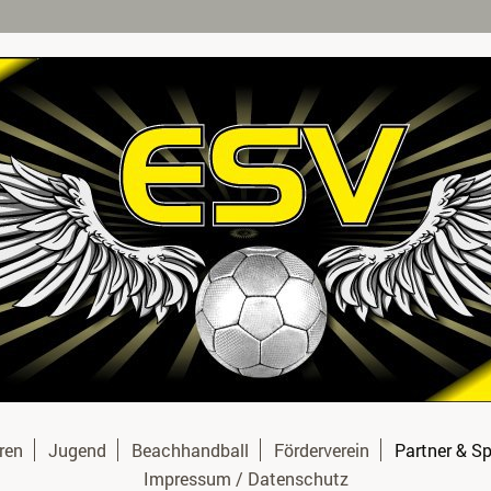
ren
Jugend
Beachhandball
Förderverein
Partner & S
Impressum / Datenschutz